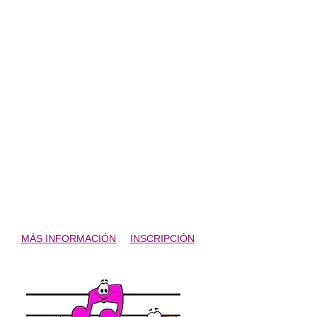
SENSIBILIZACIÓN MUSICAL
Gordoncillo, del 3 al 7 de Agosto de
2015
Horarios: 18:30h-19:30h (niñ@s de 5 a 7
años)
19:30h-20:30h (niñ@s de 8 a 11 años)
Lugar: Ayuntamiento de Gordoncillo
Precio: 25€.
Grupos reducidos de entre
MÁS INFORMACIÓN
INSCRIPCIÓN